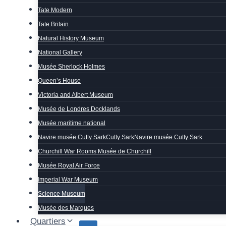
Tate Modern
Tate Britain
Natural History Museum
National Gallery
Musée Sherlock Holmes
Queen’s House
Victoria and Albert Museum
Musée de Londres Docklands
Musée maritime national
Navire musée Cutty SarkCutty SarkNavire musée Cutty Sark
Churchill War Rooms Musée de Churchill
Musée Royal Air Force
Imperial War Museum
Science Museum
Musée des Marques
Quartiers