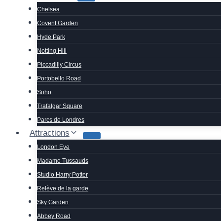
Chelsea
Covent Garden
Hyde Park
Notting Hill
Piccadilly Circus
Portobello Road
Soho
Trafalgar Square
Parcs de Londres
Attractions
London Eye
Madame Tussauds
Studio Harry Potter
Relève de la garde
Sky Garden
Abbey Road