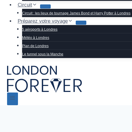
Circuit
Circuit : les lieux de tournage James Bond et Harry Potter à Londres
Préparez votre voyage
5 aéroports à Londres
Météo à Londres
Plan de Londres
Le tunnel sous la Manche