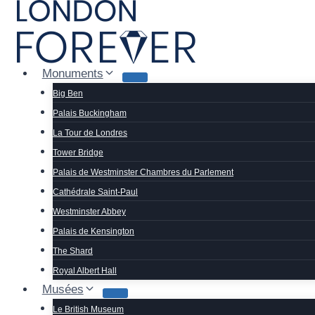
Aller
au
contenu
Monuments
Big Ben
Palais Buckingham
La Tour de Londres
Tower Bridge
Palais de Westminster Chambres du Parlement
Cathédrale Saint-Paul
Westminster Abbey
Palais de Kensington
The Shard
Royal Albert Hall
Musées
Le British Museum