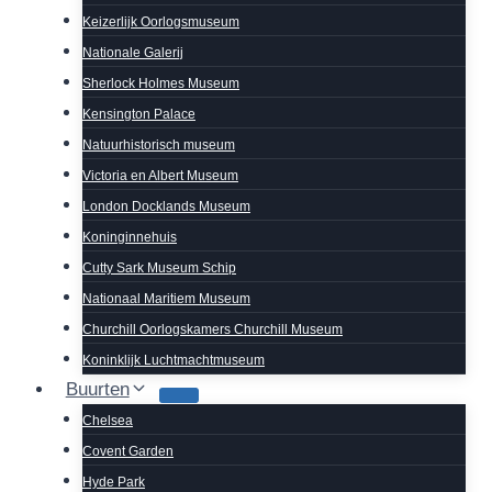
Keizerlijk Oorlogsmuseum
Nationale Galerij
Sherlock Holmes Museum
Kensington Palace
Natuurhistorisch museum
Victoria en Albert Museum
London Docklands Museum
Koninginnehuis
Cutty Sark Museum Schip
Nationaal Maritiem Museum
Churchill Oorlogskamers Churchill Museum
Koninklijk Luchtmachtmuseum
Buurten
Chelsea
Covent Garden
Hyde Park