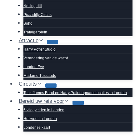
Notting Hill
Piccadilly Circus
Soho
Trafalgarplein
Attractie
Harry Potter Studio
Verandering van de wacht
London Eye
Madame Tussauds
Circuits
Tour: James Bond en Harry Potter opnamelocaties in Londen
Bereid uw reis voor
5 vliegvelden in Londen
Het weer in Londen
Londense kaart